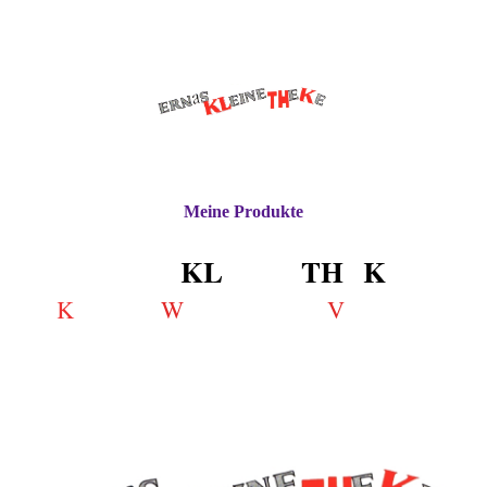
Meine Produkte
ERN
a
S
KL
EINE
TH
E
K
E
K
W
V
ennen •
ertschätzen •
ertrauen