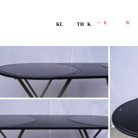
a
K
W
–
ennen •
ert
ERN
S
KL
EINE
TH
E
K
E