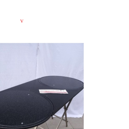
V
schätzen •
ertrauen