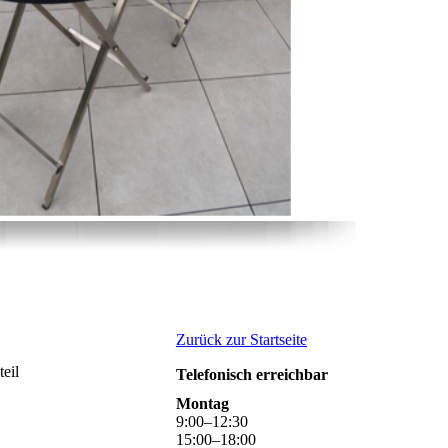
Zurück zur Startseite
eil
Telefonisch erreichbar
Montag
9
:
00
–
12
:
30
15
:
00
–
18
:
00