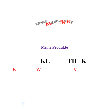
Meine Produkte
ERN
a
S
KL
EINE
TH
E
K
E
K
W
V
ennen •
ertschätzen •
ertrauen