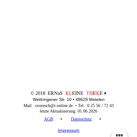
ERNaS
KL
EINE
TH
E
K
E
© 2018
•
Wettringener Str. 10 • 48629 Metelen
Mail: overesch@t-online.de • Tel.: 0 25 56 / 72 43
letzte Aktualisierung: 01.06.2026
•
•
AGB
Datenschutz
Impressum