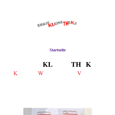
Startseite
ERN
a
S
KL
EINE
TH
E
K
E
K
W
V
ennen •
ertschätzen •
ertrauen