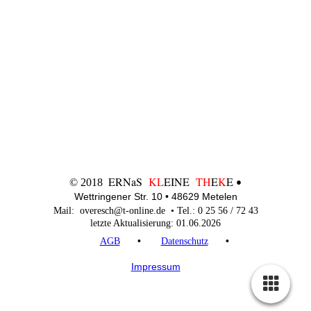
ERNaS
KL
EINE
TH
E
K
E
© 2018
•
Wettringener Str. 10 • 48629 Metelen
Mail: overesch@t-online.de • Tel.: 0 25 56 / 72 43
letzte Aktualisierung: 01.06.2026
•
•
AGB
Datenschutz
Impressum